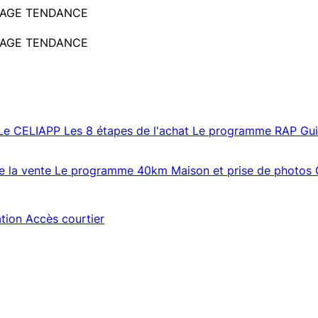
 LEPAGE TENDANCE
 LEPAGE TENDANCE
Le CELIAPP
Les 8 étapes de l'achat
Le programme RAP
Gu
e la vente
Le programme 40km
Maison et prise de photos
ation
Accès courtier