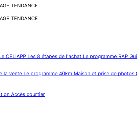
 LEPAGE TENDANCE
 LEPAGE TENDANCE
Le CELIAPP
Les 8 étapes de l'achat
Le programme RAP
Gu
e la vente
Le programme 40km
Maison et prise de photos
ation
Accès courtier